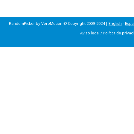
RandomPicker by VeroMotion © Copyright 2009-2024 |
English
-
Espa
Aviso legal
/
Política de privac