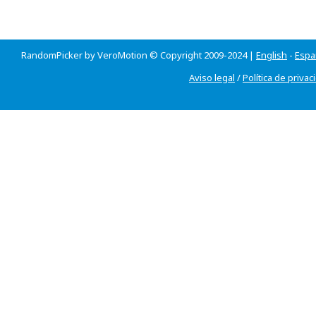
RandomPicker by VeroMotion © Copyright 2009-2024 |
English
-
Espa
Aviso legal
/
Política de privac