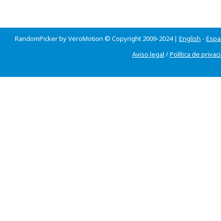
RandomPicker by VeroMotion © Copyright 2009-2024 |
English
-
Espa
Aviso legal
/
Política de privac