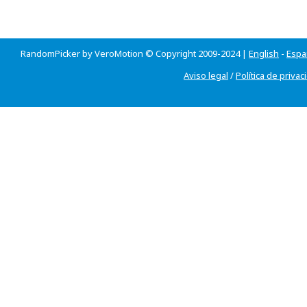
RandomPicker by VeroMotion © Copyright 2009-2024 |
English
-
Espa
Aviso legal
/
Política de privac