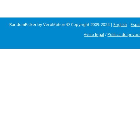
RandomPicker by VeroMotion © Copyright 2009-2024 |
English
-
Espa
Aviso legal
/
Política de privac