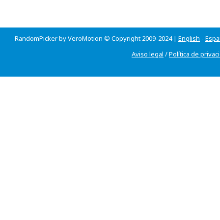
RandomPicker by VeroMotion © Copyright 2009-2024 |
English
-
Espa
Aviso legal
/
Política de privac