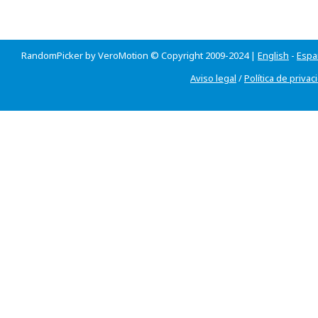
RandomPicker by VeroMotion © Copyright 2009-2024 |
English
-
Espa
Aviso legal
/
Política de privac