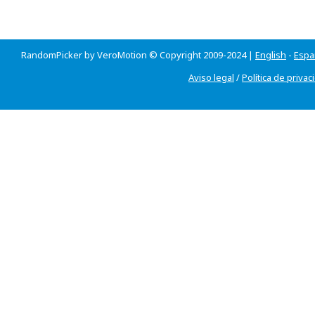
RandomPicker by VeroMotion © Copyright 2009-2024 |
English
-
Espa
Aviso legal
/
Política de privac