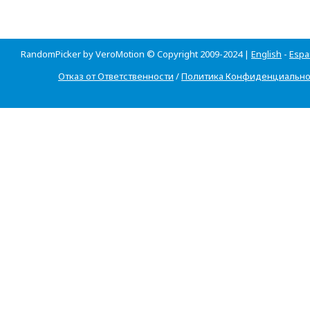
RandomPicker by VeroMotion © Copyright 2009-2024 |
English
-
Espa
Отказ от Ответственности
/
Политика Конфиденциально