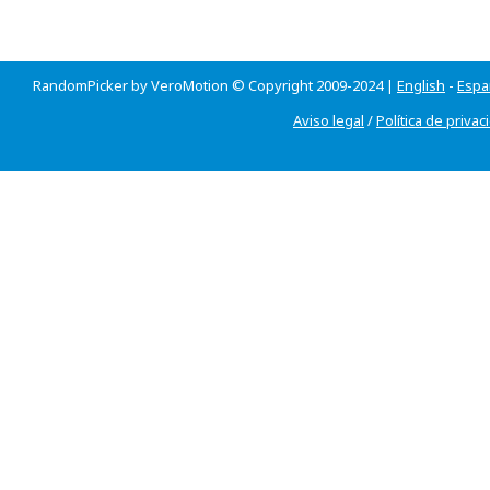
RandomPicker by VeroMotion © Copyright 2009-2024 |
English
-
Espa
Aviso legal
/
Política de privac