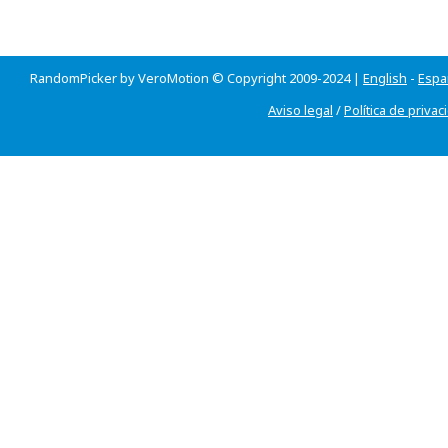
RandomPicker by VeroMotion © Copyright 2009-2024 |
English
-
Espa
Aviso legal
/
Política de privac