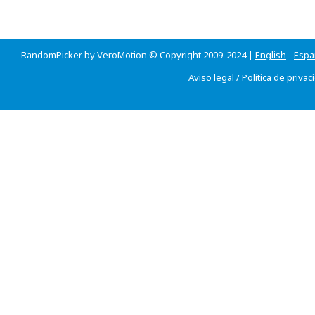
RandomPicker by VeroMotion © Copyright 2009-2024 |
English
-
Espa
Aviso legal
/
Política de privac