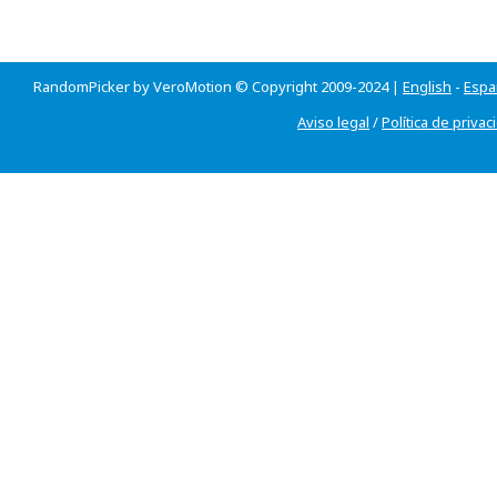
RandomPicker by VeroMotion © Copyright 2009-2024 |
English
-
Espa
Aviso legal
/
Política de privac