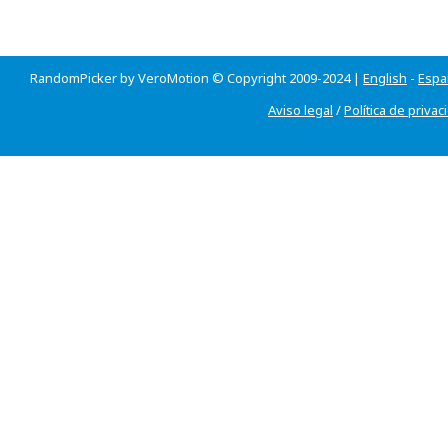
RandomPicker by VeroMotion © Copyright 2009-2024 |
English
-
Espa
Aviso legal
/
Política de privac