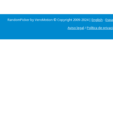
RandomPicker by VeroMotion © Copyright 2009-2024 |
English
-
Espa
Aviso legal
/
Política de privac