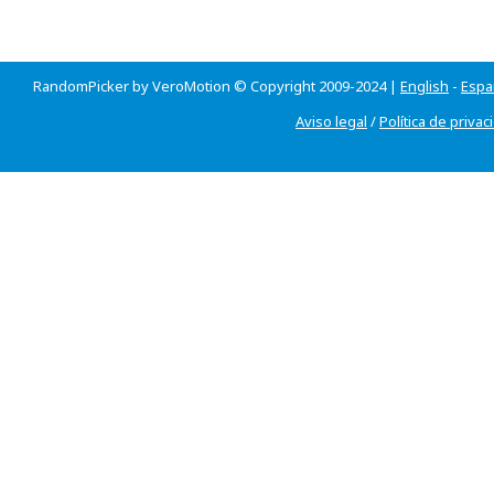
RandomPicker by VeroMotion © Copyright 2009-2024 |
English
-
Espa
Aviso legal
/
Política de privac