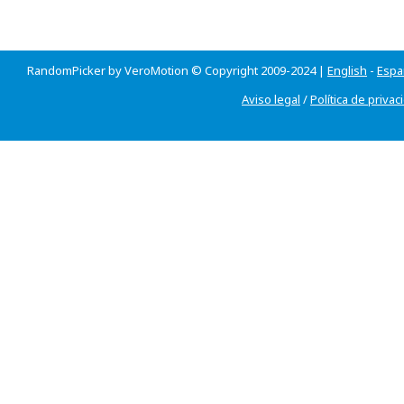
RandomPicker by VeroMotion © Copyright 2009-2024 |
English
-
Espa
Aviso legal
/
Política de privac