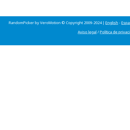
RandomPicker by VeroMotion © Copyright 2009-2024 |
English
-
Espa
Aviso legal
/
Política de privac