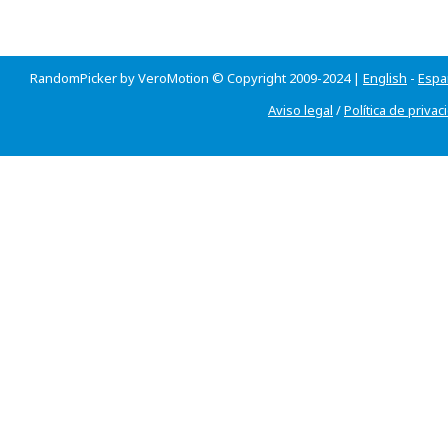
RandomPicker by VeroMotion © Copyright 2009-2024 |
English
-
Espa
Aviso legal
/
Política de privac