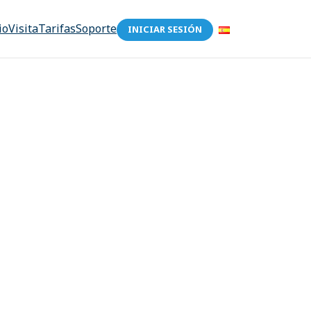
io
Visita
Tarifas
Soporte
INICIAR SESIÓN