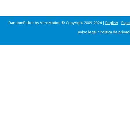
RandomPicker by VeroMotion © Copyright 2009-2024 |
English
-
Espa
Aviso legal
/
Política de privac