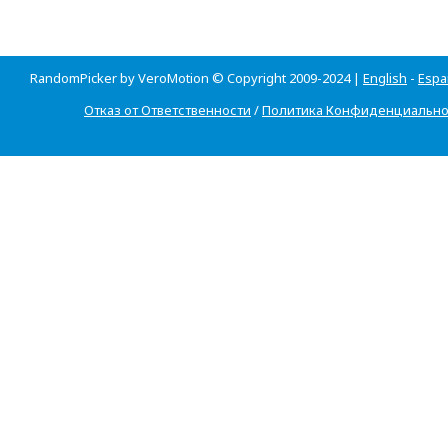
RandomPicker by VeroMotion © Copyright 2009-2024 |
English
-
Espa
Отказ от Ответственности
/
Политика Конфиденциально