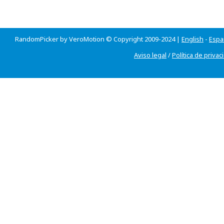
RandomPicker by VeroMotion © Copyright 2009-2024 |
English
-
Espa
Aviso legal
/
Política de privac