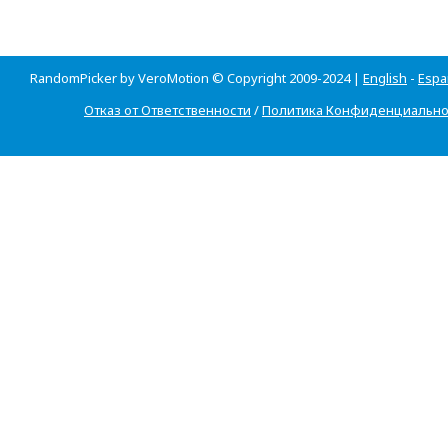
RandomPicker by VeroMotion © Copyright 2009-2024 |
English
-
Espa
Отказ от Ответственности
/
Политика Конфиденциально