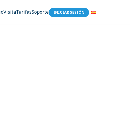
io
Visita
Tarifas
Soporte
INICIAR SESIÓN