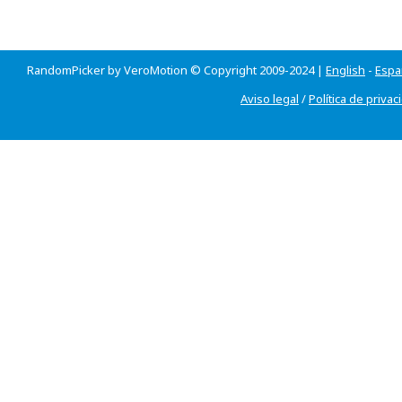
RandomPicker by VeroMotion © Copyright 2009-2024 |
English
-
Espa
Aviso legal
/
Política de privac