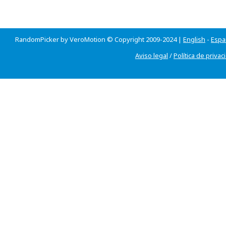
RandomPicker by VeroMotion © Copyright 2009-2024 |
English
-
Espa
Aviso legal
/
Política de privac