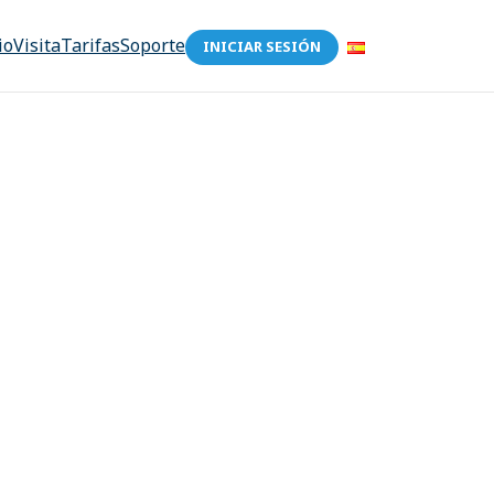
io
Visita
Tarifas
Soporte
INICIAR SESIÓN