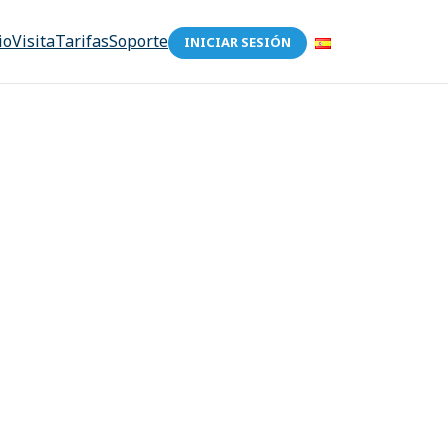
io
Visita
Tarifas
Soporte
INICIAR SESIÓN