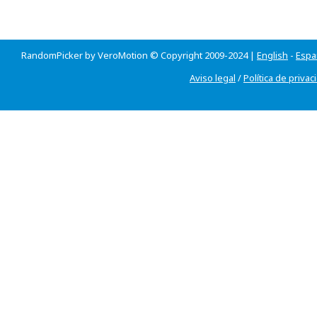
RandomPicker by VeroMotion © Copyright 2009-2024 |
English
-
Espa
Aviso legal
/
Política de privac