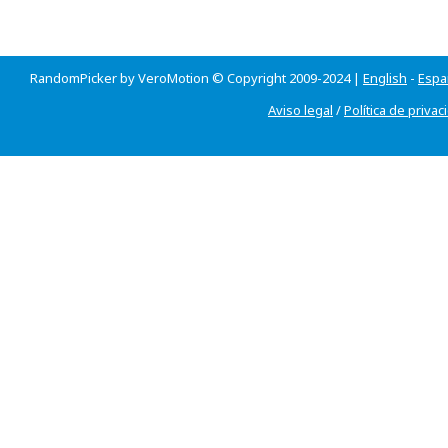
RandomPicker by VeroMotion © Copyright 2009-2024 |
English
-
Espa
Aviso legal
/
Política de privac