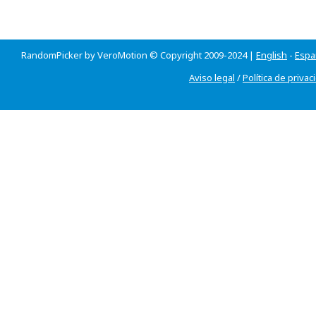
RandomPicker by VeroMotion © Copyright 2009-2024 |
English
-
Espa
Aviso legal
/
Política de privac