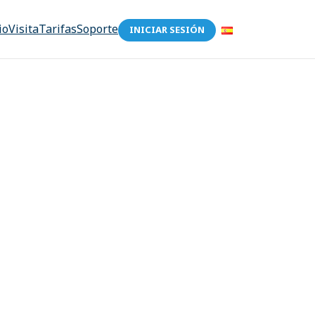
io
Visita
Tarifas
Soporte
INICIAR SESIÓN