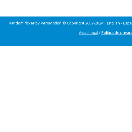
RandomPicker by VeroMotion © Copyright 2009-2024 |
English
-
Espa
Aviso legal
/
Política de privac