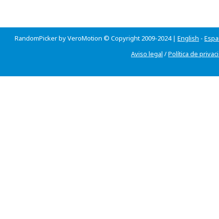
RandomPicker by VeroMotion © Copyright 2009-2024 |
English
-
Espa
Aviso legal
/
Política de privac