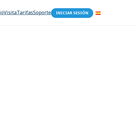
io
Visita
Tarifas
Soporte
INICIAR SESIÓN