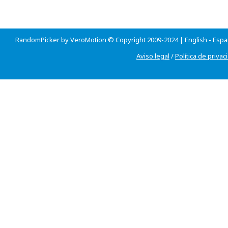
RandomPicker by VeroMotion © Copyright 2009-2024 |
English
-
Espa
Aviso legal
/
Política de privac