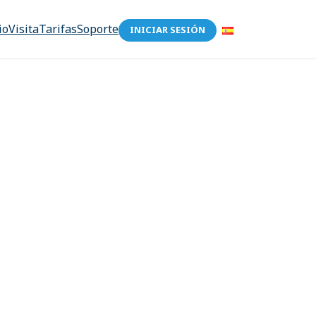
io
Visita
Tarifas
Soporte
INICIAR SESIÓN