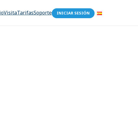
io
Visita
Tarifas
Soporte
INICIAR SESIÓN