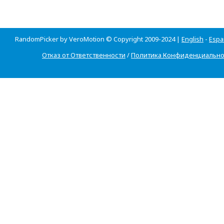
RandomPicker by VeroMotion © Copyright 2009-2024 |
English
-
Espa
Отказ от Ответственности
/
Политика Конфиденциально