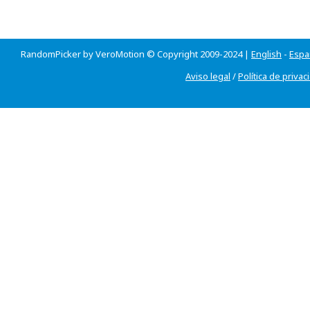
RandomPicker by VeroMotion © Copyright 2009-2024 |
English
-
Espa
Aviso legal
/
Política de privac