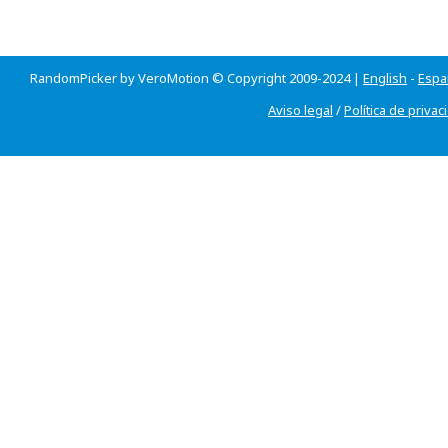
RandomPicker by VeroMotion © Copyright 2009-2024 |
English
-
Espa
Aviso legal
/
Política de privac