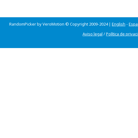
RandomPicker by VeroMotion © Copyright 2009-2024 |
English
-
Espa
Aviso legal
/
Política de privac