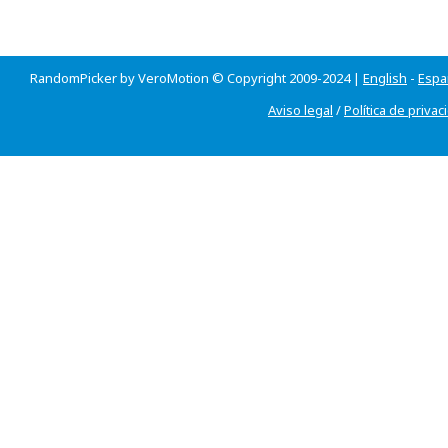
RandomPicker by VeroMotion © Copyright 2009-2024 |
English
-
Espa
Aviso legal
/
Política de privac