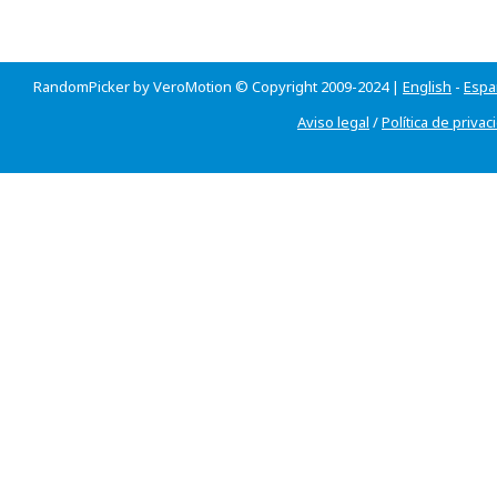
RandomPicker by VeroMotion © Copyright 2009-2024 |
English
-
Espa
Aviso legal
/
Política de privac