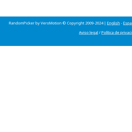
RandomPicker by VeroMotion © Copyright 2009-2024 |
English
-
Espa
Aviso legal
/
Política de privac