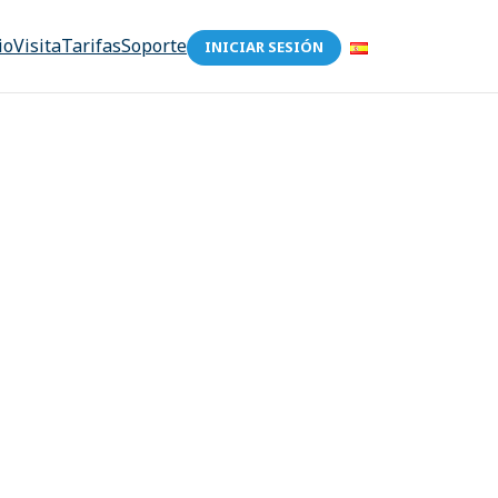
io
Visita
Tarifas
Soporte
INICIAR SESIÓN