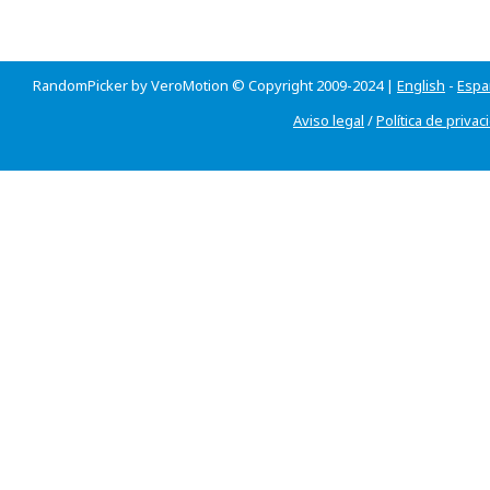
RandomPicker by VeroMotion © Copyright 2009-2024 |
English
-
Espa
Aviso legal
/
Política de privac