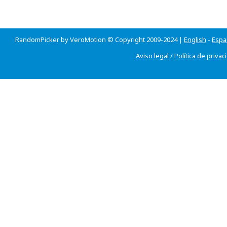
RandomPicker by VeroMotion © Copyright 2009-2024 |
English
-
Espa
Aviso legal
/
Política de privac