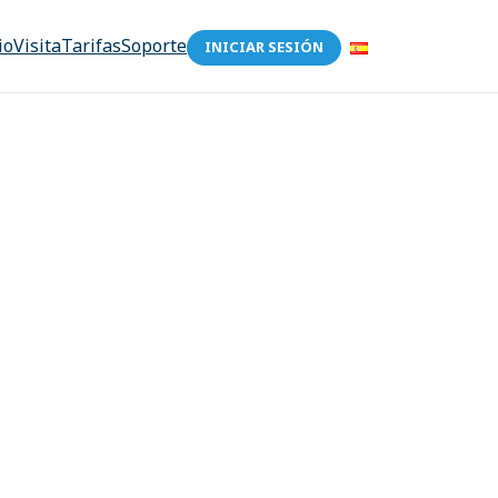
io
Visita
Tarifas
Soporte
INICIAR SESIÓN